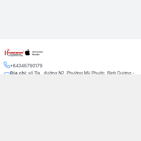
+84346790179
Địa chỉ
:
số 11a , đường N2, Phường Mỹ Phước, Bình Dương -
Thị xã Bến Cát
Kết nối
https://www.facebook.com/iphonechatluongmyphuoc
034 679 0179
hung79fone.mp@gmail.com
Giới thiệu
© 2026
hung79fone