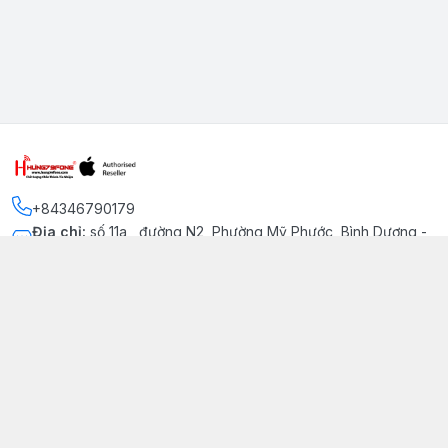
+84346790179
Địa chỉ
:
số 11a , đường N2, Phường Mỹ Phước, Bình Dương -
Thị xã Bến Cát
Kết nối
https://www.facebook.com/iphonechatluongmyphuoc
034 679 0179
hung79fone.mp@gmail.com
Giới thiệu
© 2026
hung79fone