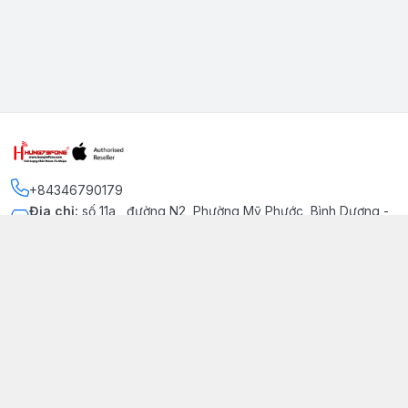
+84346790179
Địa chỉ
:
số 11a , đường N2, Phường Mỹ Phước, Bình Dương -
Thị xã Bến Cát
Kết nối
https://www.facebook.com/iphonechatluongmyphuoc
034 679 0179
hung79fone.mp@gmail.com
Giới thiệu
© 2026
hung79fone