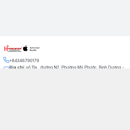
+84346790179
Địa chỉ
:
số 11a , đường N2, Phường Mỹ Phước, Bình Dương -
Thị xã Bến Cát
Kết nối
https://www.facebook.com/iphonechatluongmyphuoc
034 679 0179
hung79fone.mp@gmail.com
Giới thiệu
© 2026
hung79fone