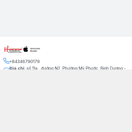
+84346790179
Địa chỉ
:
số 11a , đường N2, Phường Mỹ Phước, Bình Dương -
Thị xã Bến Cát
Kết nối
https://www.facebook.com/iphonechatluongmyphuoc
034 679 0179
hung79fone.mp@gmail.com
Giới thiệu
© 2026
hung79fone