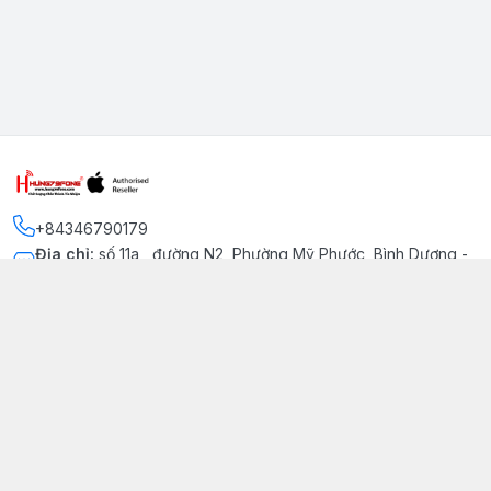
+84346790179
Địa chỉ
:
số 11a , đường N2, Phường Mỹ Phước, Bình Dương -
Thị xã Bến Cát
Kết nối
https://www.facebook.com/iphonechatluongmyphuoc
034 679 0179
hung79fone.mp@gmail.com
Giới thiệu
© 2026
hung79fone