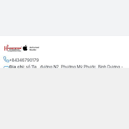
+84346790179
Địa chỉ
:
số 11a , đường N2, Phường Mỹ Phước, Bình Dương -
Thị xã Bến Cát
Kết nối
https://www.facebook.com/iphonechatluongmyphuoc
034 679 0179
hung79fone.mp@gmail.com
Giới thiệu
© 2026
hung79fone