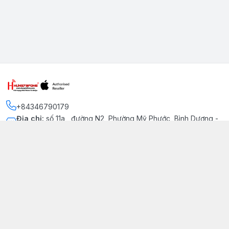
+84346790179
Địa chỉ
:
số 11a , đường N2, Phường Mỹ Phước, Bình Dương -
Thị xã Bến Cát
Kết nối
https://www.facebook.com/iphonechatluongmyphuoc
034 679 0179
hung79fone.mp@gmail.com
Giới thiệu
© 2026
hung79fone