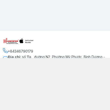
+84346790179
Địa chỉ
:
số 11a , đường N2, Phường Mỹ Phước, Bình Dương -
Thị xã Bến Cát
Kết nối
https://www.facebook.com/iphonechatluongmyphuoc
034 679 0179
hung79fone.mp@gmail.com
Giới thiệu
© 2026
hung79fone