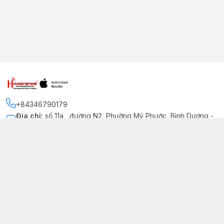
+84346790179
Địa chỉ
:
số 11a , đường N2, Phường Mỹ Phước, Bình Dương -
Thị xã Bến Cát
Kết nối
https://www.facebook.com/iphonechatluongmyphuoc
034 679 0179
hung79fone.mp@gmail.com
Giới thiệu
© 2026
hung79fone