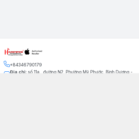
+84346790179
Địa chỉ
:
số 11a , đường N2, Phường Mỹ Phước, Bình Dương -
Thị xã Bến Cát
Kết nối
https://www.facebook.com/iphonechatluongmyphuoc
034 679 0179
hung79fone.mp@gmail.com
Giới thiệu
© 2026
hung79fone