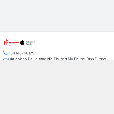
+84346790179
Địa chỉ
:
số 11a , đường N2, Phường Mỹ Phước, Bình Dương -
Thị xã Bến Cát
Kết nối
https://www.facebook.com/iphonechatluongmyphuoc
034 679 0179
hung79fone.mp@gmail.com
Giới thiệu
© 2026
hung79fone