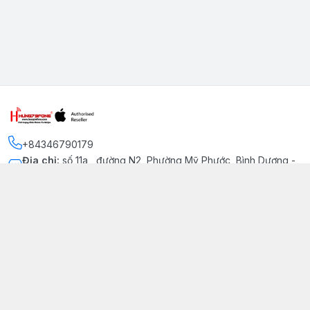
+84346790179
Địa chỉ
:
số 11a , đường N2, Phường Mỹ Phước, Bình Dương -
Thị xã Bến Cát
Kết nối
https://www.facebook.com/iphonechatluongmyphuoc
034 679 0179
hung79fone.mp@gmail.com
Giới thiệu
© 2026
hung79fone