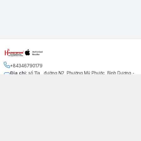
+84346790179
Địa chỉ
:
số 11a , đường N2, Phường Mỹ Phước, Bình Dương -
Thị xã Bến Cát
Kết nối
https://www.facebook.com/iphonechatluongmyphuoc
034 679 0179
hung79fone.mp@gmail.com
Giới thiệu
© 2026
hung79fone