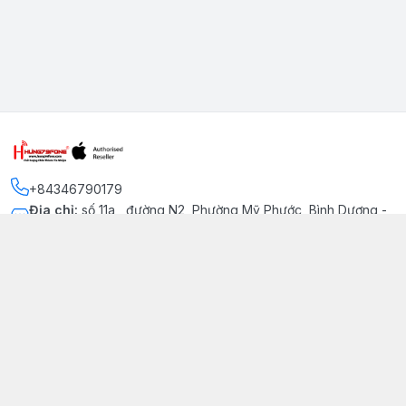
+84346790179
Địa chỉ
:
số 11a , đường N2, Phường Mỹ Phước, Bình Dương -
Thị xã Bến Cát
Kết nối
https://www.facebook.com/iphonechatluongmyphuoc
034 679 0179
hung79fone.mp@gmail.com
Giới thiệu
© 2026
hung79fone