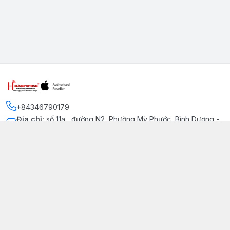
+84346790179
Địa chỉ
:
số 11a , đường N2, Phường Mỹ Phước, Bình Dương -
Thị xã Bến Cát
Kết nối
https://www.facebook.com/iphonechatluongmyphuoc
034 679 0179
hung79fone.mp@gmail.com
Giới thiệu
© 2026
hung79fone