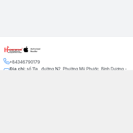
+84346790179
Địa chỉ
:
số 11a , đường N2, Phường Mỹ Phước, Bình Dương -
Thị xã Bến Cát
Kết nối
https://www.facebook.com/iphonechatluongmyphuoc
034 679 0179
hung79fone.mp@gmail.com
Giới thiệu
© 2026
hung79fone