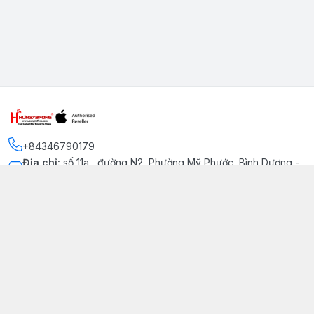
+84346790179
Địa chỉ
:
số 11a , đường N2, Phường Mỹ Phước, Bình Dương -
Thị xã Bến Cát
Kết nối
https://www.facebook.com/iphonechatluongmyphuoc
034 679 0179
hung79fone.mp@gmail.com
Giới thiệu
© 2026
hung79fone