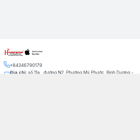
+84346790179
Địa chỉ
:
số 11a , đường N2, Phường Mỹ Phước, Bình Dương -
Thị xã Bến Cát
Kết nối
https://www.facebook.com/iphonechatluongmyphuoc
034 679 0179
hung79fone.mp@gmail.com
Giới thiệu
© 2026
hung79fone