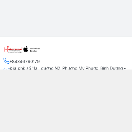
+84346790179
Địa chỉ
:
số 11a , đường N2, Phường Mỹ Phước, Bình Dương -
Thị xã Bến Cát
Kết nối
https://www.facebook.com/iphonechatluongmyphuoc
034 679 0179
hung79fone.mp@gmail.com
Giới thiệu
© 2026
hung79fone