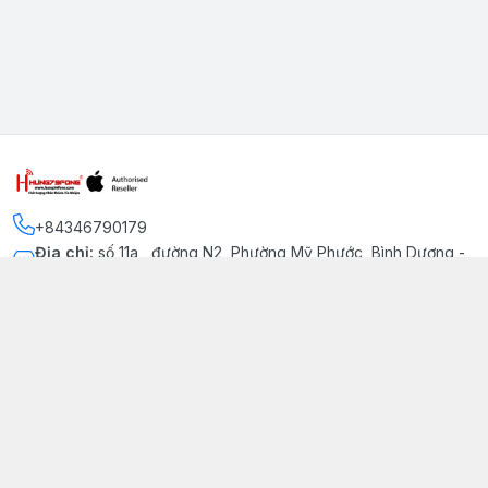
+84346790179
Địa chỉ
:
số 11a , đường N2, Phường Mỹ Phước, Bình Dương -
Thị xã Bến Cát
Kết nối
https://www.facebook.com/iphonechatluongmyphuoc
034 679 0179
hung79fone.mp@gmail.com
Giới thiệu
© 2026
hung79fone