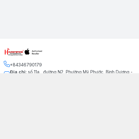
+84346790179
Địa chỉ
:
số 11a , đường N2, Phường Mỹ Phước, Bình Dương -
Thị xã Bến Cát
Kết nối
https://www.facebook.com/iphonechatluongmyphuoc
034 679 0179
hung79fone.mp@gmail.com
Giới thiệu
© 2026
hung79fone