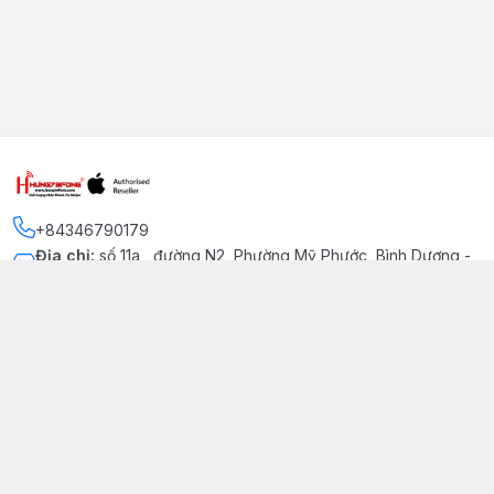
+84346790179
Địa chỉ
:
số 11a , đường N2, Phường Mỹ Phước, Bình Dương -
Thị xã Bến Cát
Kết nối
https://www.facebook.com/iphonechatluongmyphuoc
034 679 0179
hung79fone.mp@gmail.com
Giới thiệu
© 2026
hung79fone