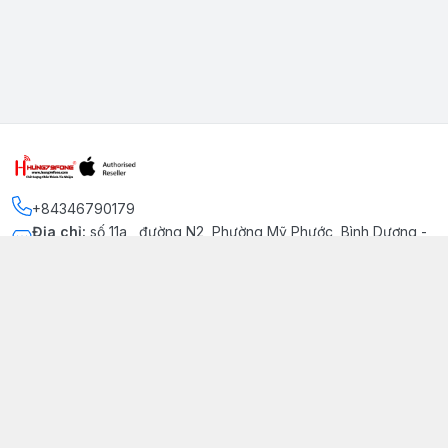
+84346790179
Địa chỉ
:
số 11a , đường N2, Phường Mỹ Phước, Bình Dương -
Thị xã Bến Cát
Kết nối
https://www.facebook.com/iphonechatluongmyphuoc
034 679 0179
hung79fone.mp@gmail.com
Giới thiệu
© 2026
hung79fone