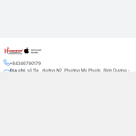
+84346790179
Địa chỉ
:
số 11a , đường N2, Phường Mỹ Phước, Bình Dương -
Thị xã Bến Cát
Kết nối
https://www.facebook.com/iphonechatluongmyphuoc
034 679 0179
hung79fone.mp@gmail.com
Giới thiệu
© 2026
hung79fone