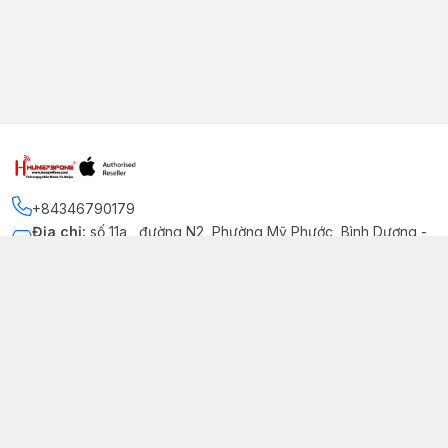
+84346790179
Địa chỉ
:
số 11a , đường N2, Phường Mỹ Phước, Bình Dương -
Thị xã Bến Cát
Kết nối
https://www.facebook.com/iphonechatluongmyphuoc
034 679 0179
hung79fone.mp@gmail.com
Giới thiệu
© 2026
hung79fone