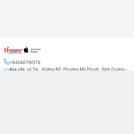
+84346790179
Địa chỉ
:
số 11a , đường N2, Phường Mỹ Phước, Bình Dương -
Thị xã Bến Cát
Kết nối
https://www.facebook.com/iphonechatluongmyphuoc
034 679 0179
hung79fone.mp@gmail.com
Giới thiệu
© 2026
hung79fone