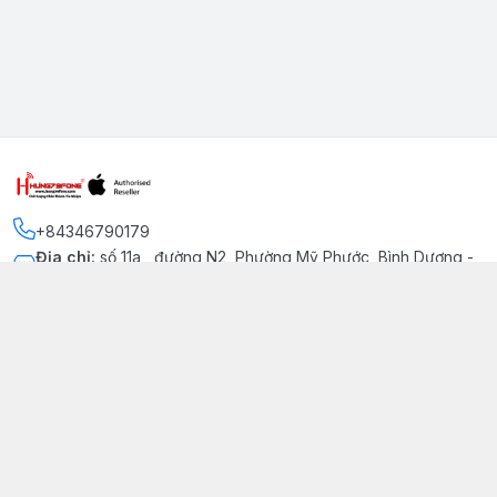
+84346790179
Địa chỉ
:
số 11a , đường N2, Phường Mỹ Phước, Bình Dương -
Thị xã Bến Cát
Kết nối
https://www.facebook.com/iphonechatluongmyphuoc
034 679 0179
hung79fone.mp@gmail.com
Giới thiệu
© 2026
hung79fone