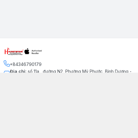
+84346790179
Địa chỉ
:
số 11a , đường N2, Phường Mỹ Phước, Bình Dương -
Thị xã Bến Cát
Kết nối
https://www.facebook.com/iphonechatluongmyphuoc
034 679 0179
hung79fone.mp@gmail.com
Giới thiệu
© 2026
hung79fone