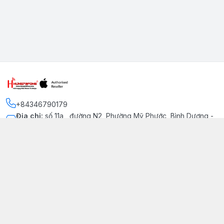
+84346790179
Địa chỉ
:
số 11a , đường N2, Phường Mỹ Phước, Bình Dương -
Thị xã Bến Cát
Kết nối
https://www.facebook.com/iphonechatluongmyphuoc
034 679 0179
hung79fone.mp@gmail.com
Giới thiệu
© 2026
hung79fone