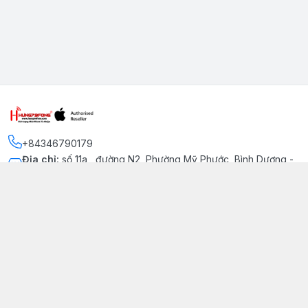
+84346790179
Địa chỉ
:
số 11a , đường N2, Phường Mỹ Phước, Bình Dương -
Thị xã Bến Cát
Kết nối
https://www.facebook.com/iphonechatluongmyphuoc
034 679 0179
hung79fone.mp@gmail.com
Giới thiệu
© 2026
hung79fone