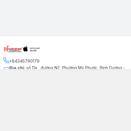
+84346790179
Địa chỉ
:
số 11a , đường N2, Phường Mỹ Phước, Bình Dương -
Thị xã Bến Cát
Kết nối
https://www.facebook.com/iphonechatluongmyphuoc
034 679 0179
hung79fone.mp@gmail.com
Giới thiệu
© 2026
hung79fone