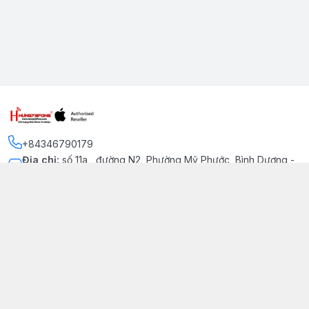
+84346790179
Địa chỉ
:
số 11a , đường N2, Phường Mỹ Phước, Bình Dương -
Thị xã Bến Cát
Kết nối
https://www.facebook.com/iphonechatluongmyphuoc
034 679 0179
hung79fone.mp@gmail.com
Giới thiệu
© 2026
hung79fone