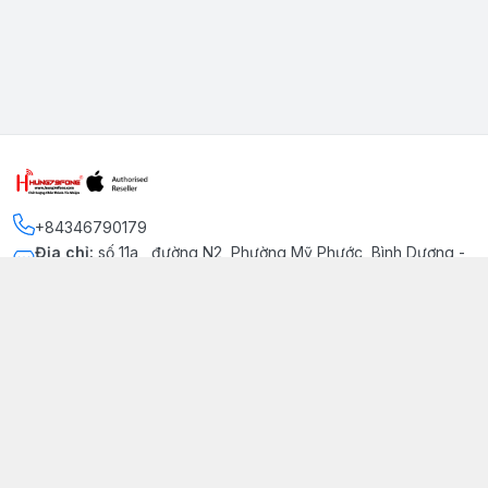
+84346790179
Địa chỉ
:
số 11a , đường N2, Phường Mỹ Phước, Bình Dương -
Thị xã Bến Cát
Kết nối
https://www.facebook.com/iphonechatluongmyphuoc
034 679 0179
hung79fone.mp@gmail.com
Giới thiệu
© 2026
hung79fone