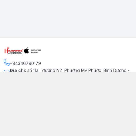
+84346790179
Địa chỉ
:
số 11a , đường N2, Phường Mỹ Phước, Bình Dương -
Thị xã Bến Cát
Kết nối
https://www.facebook.com/iphonechatluongmyphuoc
034 679 0179
hung79fone.mp@gmail.com
Giới thiệu
© 2026
hung79fone