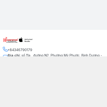
+84346790179
Địa chỉ
:
số 11a , đường N2, Phường Mỹ Phước, Bình Dương -
Thị xã Bến Cát
Kết nối
https://www.facebook.com/iphonechatluongmyphuoc
034 679 0179
hung79fone.mp@gmail.com
Giới thiệu
© 2026
hung79fone