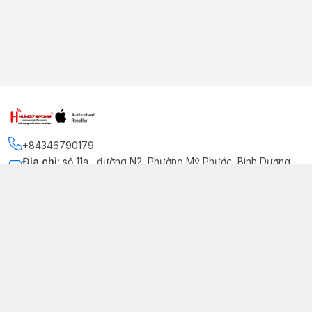
+84346790179
Địa chỉ
:
số 11a , đường N2, Phường Mỹ Phước, Bình Dương -
Thị xã Bến Cát
Kết nối
https://www.facebook.com/iphonechatluongmyphuoc
034 679 0179
hung79fone.mp@gmail.com
Giới thiệu
© 2026
hung79fone