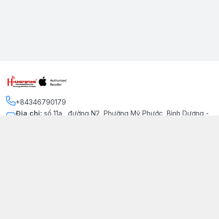
+84346790179
Địa chỉ
:
số 11a , đường N2, Phường Mỹ Phước, Bình Dương -
Thị xã Bến Cát
Kết nối
https://www.facebook.com/iphonechatluongmyphuoc
034 679 0179
hung79fone.mp@gmail.com
Giới thiệu
© 2026
hung79fone