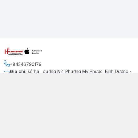
+84346790179
Địa chỉ
:
số 11a , đường N2, Phường Mỹ Phước, Bình Dương -
Thị xã Bến Cát
Kết nối
https://www.facebook.com/iphonechatluongmyphuoc
034 679 0179
hung79fone.mp@gmail.com
Giới thiệu
© 2026
hung79fone