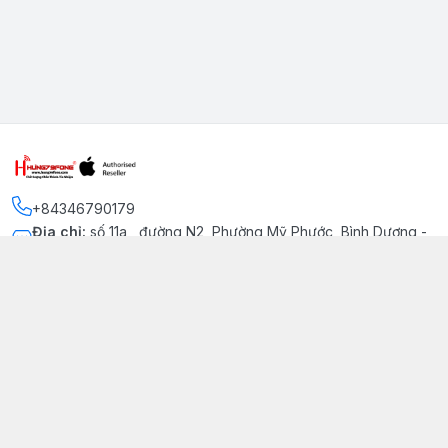
+84346790179
Địa chỉ
:
số 11a , đường N2, Phường Mỹ Phước, Bình Dương -
Thị xã Bến Cát
Kết nối
https://www.facebook.com/iphonechatluongmyphuoc
034 679 0179
hung79fone.mp@gmail.com
Giới thiệu
© 2026
hung79fone