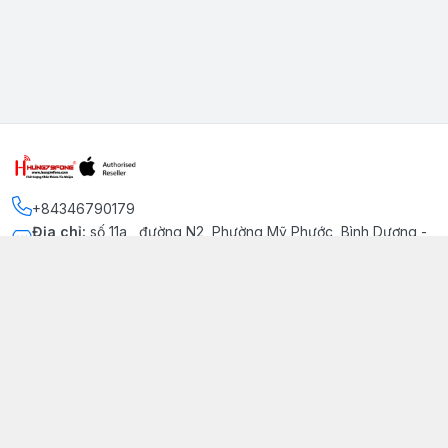
+84346790179
Địa chỉ
:
số 11a , đường N2, Phường Mỹ Phước, Bình Dương -
Thị xã Bến Cát
Kết nối
https://www.facebook.com/iphonechatluongmyphuoc
034 679 0179
hung79fone.mp@gmail.com
Giới thiệu
© 2026
hung79fone