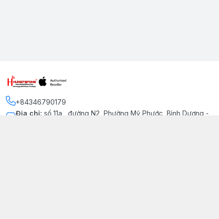
+84346790179
Địa chỉ
:
số 11a , đường N2, Phường Mỹ Phước, Bình Dương -
Thị xã Bến Cát
Kết nối
https://www.facebook.com/iphonechatluongmyphuoc
034 679 0179
hung79fone.mp@gmail.com
Giới thiệu
© 2026
hung79fone