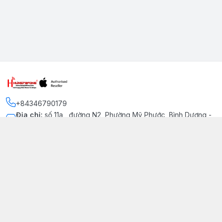
+84346790179
Địa chỉ
:
số 11a , đường N2, Phường Mỹ Phước, Bình Dương -
Thị xã Bến Cát
Kết nối
https://www.facebook.com/iphonechatluongmyphuoc
034 679 0179
hung79fone.mp@gmail.com
Giới thiệu
© 2026
hung79fone