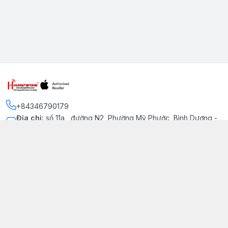
+84346790179
Địa chỉ
:
số 11a , đường N2, Phường Mỹ Phước, Bình Dương -
Thị xã Bến Cát
Kết nối
https://www.facebook.com/iphonechatluongmyphuoc
034 679 0179
hung79fone.mp@gmail.com
Giới thiệu
© 2026
hung79fone