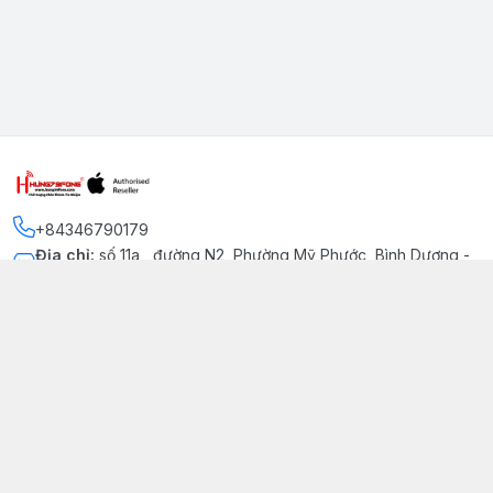
+84346790179
Địa chỉ
:
số 11a , đường N2, Phường Mỹ Phước, Bình Dương -
Thị xã Bến Cát
Kết nối
https://www.facebook.com/iphonechatluongmyphuoc
034 679 0179
hung79fone.mp@gmail.com
Giới thiệu
© 2026
hung79fone