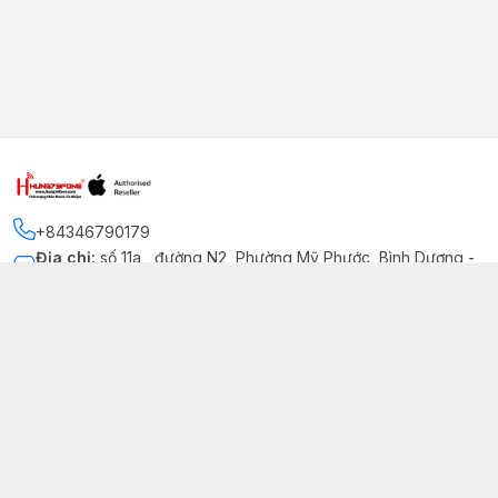
+84346790179
Địa chỉ
:
số 11a , đường N2, Phường Mỹ Phước, Bình Dương -
Thị xã Bến Cát
Kết nối
https://www.facebook.com/iphonechatluongmyphuoc
034 679 0179
hung79fone.mp@gmail.com
Giới thiệu
© 2026
hung79fone