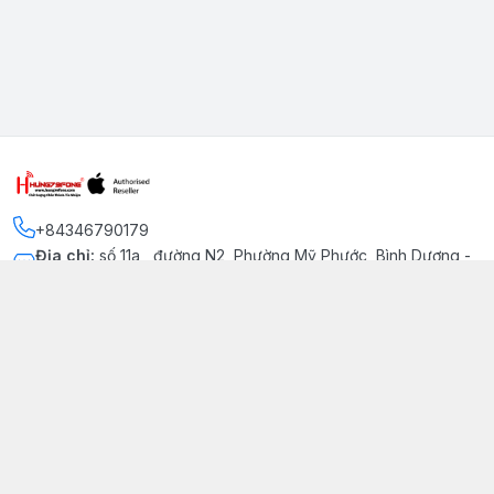
+84346790179
Địa chỉ
:
số 11a , đường N2, Phường Mỹ Phước, Bình Dương -
Thị xã Bến Cát
Kết nối
https://www.facebook.com/iphonechatluongmyphuoc
034 679 0179
hung79fone.mp@gmail.com
Giới thiệu
© 2026
hung79fone