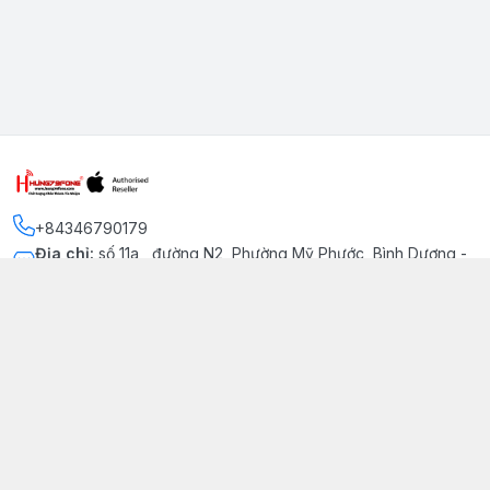
+84346790179
Địa chỉ
:
số 11a , đường N2, Phường Mỹ Phước, Bình Dương -
Thị xã Bến Cát
Kết nối
https://www.facebook.com/iphonechatluongmyphuoc
034 679 0179
hung79fone.mp@gmail.com
Giới thiệu
© 2026
hung79fone