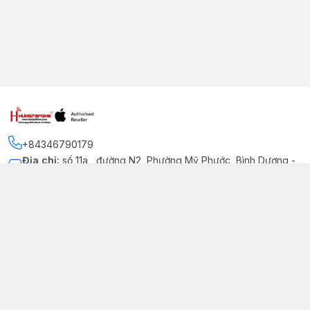
+84346790179
Địa chỉ
:
số 11a , đường N2, Phường Mỹ Phước, Bình Dương -
Thị xã Bến Cát
Kết nối
https://www.facebook.com/iphonechatluongmyphuoc
034 679 0179
hung79fone.mp@gmail.com
Giới thiệu
© 2026
hung79fone