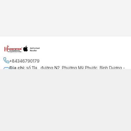
+84346790179
Địa chỉ
:
số 11a , đường N2, Phường Mỹ Phước, Bình Dương -
Thị xã Bến Cát
Kết nối
https://www.facebook.com/iphonechatluongmyphuoc
034 679 0179
hung79fone.mp@gmail.com
Giới thiệu
© 2026
hung79fone